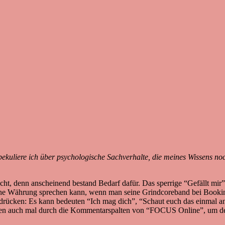
kuliere ich über psychologische Sachverhalte, die meines Wissens noch
cht, denn anscheinend bestand Bedarf dafür. Das sperrige “Gefällt mir” h
ine Währung sprechen kann, wenn man seine Grindcoreband bei Bookinga
udrücken: Es kann bedeuten “Ich mag dich”, “Schaut euch das einmal an”,
Tagen auch mal durch die Kommentarspalten von “FOCUS Online”, um de