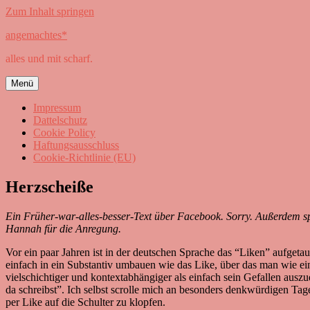
Zum Inhalt springen
angemachtes*
alles und mit scharf.
Menü
Impressum
Dattelschutz
Cookie Policy
Haftungsausschluss
Cookie-Richtlinie (EU)
Herzscheiße
Ein Früher-war-alles-besser-Text über Facebook. Sorry. Außerdem spe
Hannah für die Anregung.
Vor ein paar Jahren ist in der deutschen Sprache das “Liken” aufgetau
einfach in ein Substantiv umbauen wie das Like, über das man wie e
vielschichtiger und kontextabhängiger als einfach sein Gefallen ausz
da schreibst”. Ich selbst scrolle mich an besonders denkwürdigen 
per Like auf die Schulter zu klopfen.