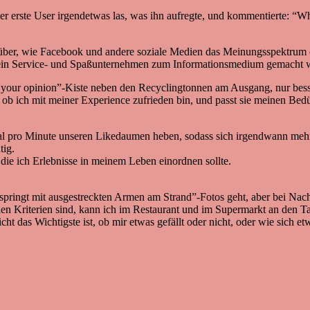
 erste User irgendetwas las, was ihn aufregte, und kommentierte: “Whe
darüber, wie Facebook und andere soziale Medien das Meinungsspektrum
enn ein Service- und Spaßunternehmen zum Informationsmedium gemacht 
our opinion”-Kiste neben den Recyclingtonnen am Ausgang, nur besser: 
, ob ich mit meiner Experience zufrieden bin, und passt sie meinen Bed
al pro Minute unseren Likedaumen heben, sodass sich irgendwann mehr
tig.
n die ich Erlebnisse in meinem Leben einordnen sollte.
pringt mit ausgestreckten Armen am Strand”-Fotos geht, aber bei Nachr
n Kriterien sind, kann ich im Restaurant und im Supermarkt an den Tag 
t das Wichtigste ist, ob mir etwas gefällt oder nicht, oder wie sich et