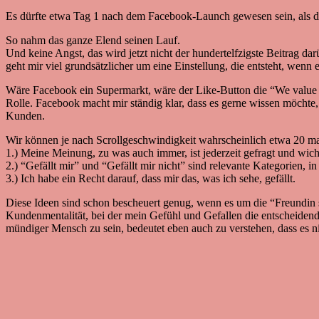
Es dürfte etwa Tag 1 nach dem Facebook-Launch gewesen sein, als der
So nahm das ganze Elend seinen Lauf.
Und keine Angst, das wird jetzt nicht der hundertelfzigste Beitrag 
geht mir viel grundsätzlicher um eine Einstellung, die entsteht, w
Wäre Facebook ein Supermarkt, wäre der Like-Button die “We value y
Rolle. Facebook macht mir ständig klar, dass es gerne wissen möchte
Kunden.
Wir können je nach Scrollgeschwindigkeit wahrscheinlich etwa 20 m
1.) Meine Meinung, zu was auch immer, ist jederzeit gefragt und wich
2.) “Gefällt mir” und “Gefällt mir nicht” sind relevante Kategorien, i
3.) Ich habe ein Recht darauf, dass mir das, was ich sehe, gefällt.
Diese Ideen sind schon bescheuert genug, wenn es um die “Freundin s
Kundenmentalität, bei der mein Gefühl und Gefallen die entscheidende
mündiger Mensch zu sein, bedeutet eben auch zu verstehen, dass es nich