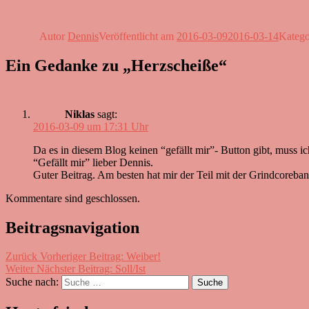
Autor
Dennis
Veröffentlicht am
2016-03-09
2016-03-14
Kateg
Ein Gedanke zu „Herzscheiße“
Niklas
sagt:
2016-03-09 um 17:31 Uhr
Da es in diesem Blog keinen “gefällt mir”- Button gibt, muss 
“Gefällt mir” lieber Dennis.
Guter Beitrag. Am besten hat mir der Teil mit der Grindcoreban
Kommentare sind geschlossen.
Beitragsnavigation
Zurück
Vorheriger Beitrag:
Weiber!
Weiter
Nächster Beitrag:
Soll/Ist
Suche nach:
Suche