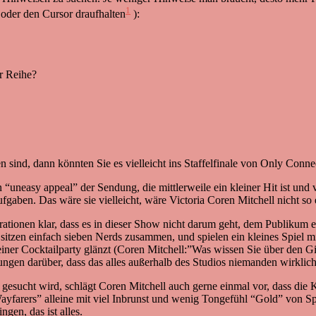
1
 oder den Cursor draufhalten
):
r Reihe?
sind, dann könnten Sie es vielleicht ins Staffelfinale von Only Conne
 “uneasy appeal” der Sendung, die mittlerweile ein kleiner Hit ist 
ben. Das wäre sie vielleicht, wäre Victoria Coren Mitchell nicht so e
tionen klar, dass es in dieser Show nicht darum geht, dem Publikum e
 sitzen einfach sieben Nerds zusammen, und spielen ein kleines Spiel m
ner Cocktailparty glänzt (Coren Mitchell:”Was wissen Sie über den Gi
gen darüber, dass das alles außerhalb des Studios niemanden wirklich i
 gesucht wird, schlägt Coren Mitchell auch gerne einmal vor, dass die
ayfarers” alleine mit viel Inbrunst und wenig Tongefühl “Gold” von Sp
gen, das ist alles.