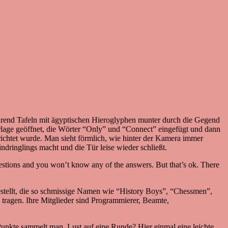
während Tafeln mit ägyptischen Hieroglyphen munter durch die Gegend
lage geöffnet, die Wörter “Only” und “Connect” eingefügt und dann
erichtet wurde. Man sieht förmlich, wie hinter der Kamera immer
dringlings macht und die Tür leise wieder schließt.
estions and you won’t know any of the answers. But that’s ok. There
stellt, die so schmissige Namen wie “History Boys”, “Chessmen”,
 tragen. Ihre Mitglieder sind Programmierer, Beamte,
unkte sammelt man. Lust auf eine Runde? Hier einmal eine leichte,