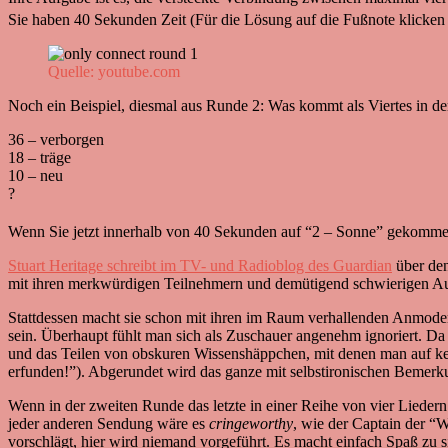
Sie haben 40 Sekunden Zeit (Für die Lösung auf die Fußnote klicken
Quelle: youtube.com
Noch ein Beispiel, diesmal aus Runde 2: Was kommt als Viertes in de
36 – verborgen
18 – träge
10 – neu
?
Wenn Sie jetzt innerhalb von 40 Sekunden auf “2 – Sonne” gekommen 
Stuart Heritage schreibt im TV- und Radioblog des Guardian
über den
mit ihren merkwürdigen Teilnehmern und demütigend schwierigen Aufga
Stattdessen macht sie schon mit ihren im Raum verhallenden Anmodera
sein. Überhaupt fühlt man sich als Zuschauer angenehm ignoriert. Da
und das Teilen von obskuren Wissenshäppchen, mit denen man auf kei
erfunden!”). Abgerundet wird das ganze mit selbstironischen Bemerkun
Wenn in der zweiten Runde das letzte in einer Reihe von vier Liedern
jeder anderen Sendung wäre es
cringeworthy
, wie der Captain der “W
vorschlägt, hier wird niemand vorgeführt. Es macht einfach Spaß zu sin