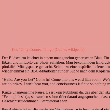
Das “Only Connect” Logo (Quelle: wikipedia)
Der Bildschirm leuchtet in einem unangenehm generischen Blau. Ein S
flitzen und im Logo der Show aufgehen. Man bekommt den Eindruck,
pünktlich Mittagspause gemacht. Schnitt zu einem spärlich beleuchtet
wieder einmal ein BBC-Mitarbeiter auf der Suche nach dem Kopierraum
“Hello. Are you lost? Come in! Come into this weird little room. We’
are no prizes, I can’t hear you, and conciousness is finite so nothing 
Kurze unangenehme Pause. Es ist kein Publikum da, das über den sku
“Felinophiles” (ja, sie wurden schon öfter darauf angesprochen, dass
Geschichtsstudentinnen, Starmaterial eben.
Ihre Aufgabe ist es, die versteckte Verbindung zwischen maximal vie