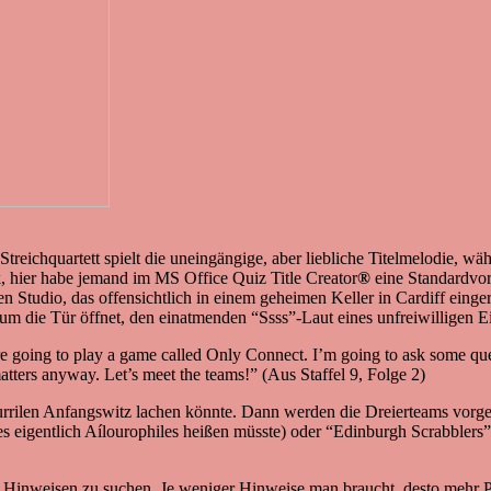
treichquartett spielt die uneingängige, aber liebliche Titelmelodie, 
 hier habe jemand im MS Office Quiz Title Creator
®
eine Standardvor
en Studio, das offensichtlich in einem geheimen Keller in Cardiff eing
 die Tür öffnet, den einatmenden “Ssss”-Laut eines unfreiwilligen Ein
re going to play a game called Only Connect. I’m going to ask some qu
matters anyway. Let’s meet the teams!” (Aus Staffel 9, Folge 2)
rrilen Anfangswitz lachen könnte. Dann werden die Dreierteams vorge
 es eigentlich Aílourophiles heißen müsste) oder “Edinburgh Scrabblers”
r Hinweisen zu suchen. Je weniger Hinweise man braucht, desto mehr P