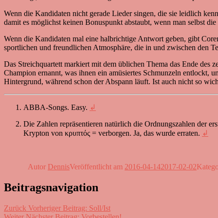
Wenn die Kandidaten nicht gerade Lieder singen, die sie leidlich ken
damit es möglichst keinen Bonuspunkt abstaubt, wenn man selbst di
Wenn die Kandidaten mal eine halbrichtige Antwort geben, gibt Coren
sportlichen und freundlichen Atmosphäre, die in und zwischen den 
Das Streichquartett markiert mit dem üblichen Thema das Ende des ze
Champion ernannt, was ihnen ein amüsiertes Schmunzeln entlockt, und
Hintergrund, während schon der Abspann läuft. Ist auch nicht so wich
ABBA-Songs. Easy.
↲
Die Zahlen repräsentieren natürlich die Ordnungszahlen der ers
Krypton von
κρυπτός
= verborgen. Ja, das wurde erraten.
↲
Autor
Dennis
Veröffentlicht am
2016-04-14
2017-02-02
Kateg
Beitragsnavigation
Zurück
Vorheriger Beitrag:
Soll/Ist
Weiter
Nächster Beitrag:
Vorbestellen!