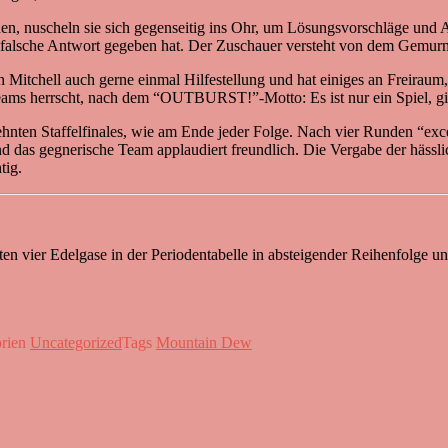
nen, nuscheln sie sich gegenseitig ins Ohr, um Lösungsvorschläge und 
e falsche Antwort gegeben hat. Der Zuschauer versteht von dem Gemur
 Mitchell auch gerne einmal Hilfestellung und hat einiges an Freiraum
Teams herrscht, nach dem “OUTBURST!”-Motto: Es ist nur ein Spiel, gi
hnten Staffelfinales, wie am Ende jeder Folge. Nach vier Runden “exc
 das gegnerische Team applaudiert freundlich. Die Vergabe der hässli
tig.
ten vier Edelgase in der Periodentabelle in absteigender Reihenfolge 
orien
Uncategorized
Tags
Mountain Dew